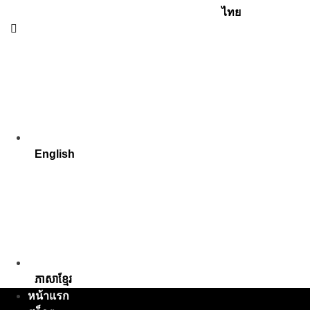
ไทย
English
ភាសាខ្មែរ
หน้าแรก