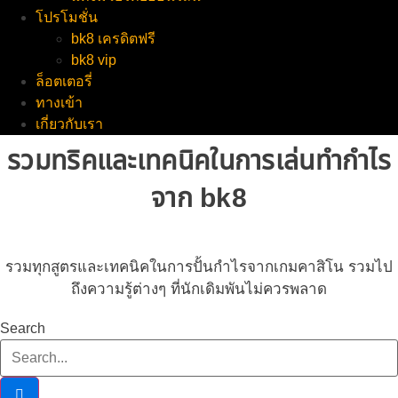
โปรโมชั่น
bk8 เครดิตฟรี
bk8 vip
ล็อตเตอรี่
ทางเข้า
เกี่ยวกับเรา
รวมทริคและเทคนิคในการเล่นทำกำไร
จาก bk8
รวมทุกสูตรและเทคนิคในการปั้นกำไรจากเกมคาสิโน รวมไป
ถึงความรู้ต่างๆ ที่นักเดิมพันไม่ควรพลาด
Search