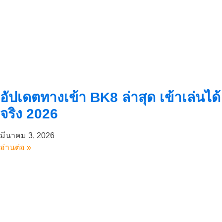
อัปเดตทางเข้า BK8 ล่าสุด เข้าเล่นได้
จริง 2026
มีนาคม 3, 2026
อ่านต่อ »