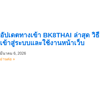
อัปเดตทางเข้า BK8THAI ล่าสุด วิธี
เข้าสู่ระบบและใช้งานหน้าเว็บ
มีนาคม 6, 2026
อ่านต่อ »