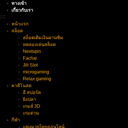
ทางเข้า
เกี่ยวกับเรา
หน้าแรก
สล็อต
สล็อตเติมเงินผ่านซิม
ทดลองเล่นสล็อต
Nextspin
Fachai
Jili Slot
microgaming
Relax gaming
คาสิโนสด
อี สปอร์ต
ยิงปลา
เกมส์ 3D
เกมด่วน
กีฬา
แทงมวยไทยออนไลน์