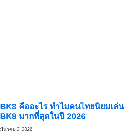
BK8 คืออะไร ทำไมคนไทยนิยมเล่น
BK8 มากที่สุดในปี 2026
มีนาคม 2, 2026