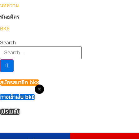
บทความ
พันธมิตร
BK8
Search
สมัครสมาชิก bk8
×
ทางเข้าเล่น bk8
โปรโมชั่น