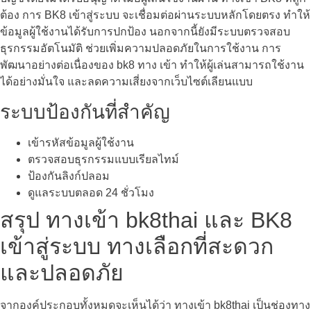
ต้อง การ BK8 เข้าสู่ระบบ จะเชื่อมต่อผ่านระบบหลักโดยตรง ทำให้
ข้อมูลผู้ใช้งานได้รับการปกป้อง นอกจากนี้ยังมีระบบตรวจสอบ
ธุรกรรมอัตโนมัติ ช่วยเพิ่มความปลอดภัยในการใช้งาน การ
พัฒนาอย่างต่อเนื่องของ bk8 ทาง เข้า ทำให้ผู้เล่นสามารถใช้งาน
ได้อย่างมั่นใจ และลดความเสี่ยงจากเว็บไซต์เลียนแบบ
ระบบป้องกันที่สำคัญ
เข้ารหัสข้อมูลผู้ใช้งาน
ตรวจสอบธุรกรรมแบบเรียลไทม์
ป้องกันลิงก์ปลอม
ดูแลระบบตลอด 24 ชั่วโมง
สรุป ทางเข้า bk8thai และ BK8
เข้าสู่ระบบ ทางเลือกที่สะดวก
และปลอดภัย
จากองค์ประกอบทั้งหมดจะเห็นได้ว่า ทางเข้า bk8thai เป็นช่องทาง