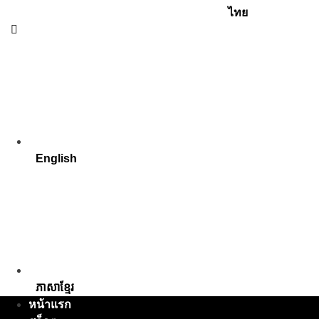
ไทย
English
ភាសាខ្មែរ
หน้าแรก