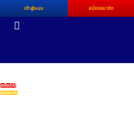
เข้าสู่ระบบ
สมัครสมาชิก
เมนู
Skip
to
content
ลงชื่อเข้าใช้
สมัครสมาชิก