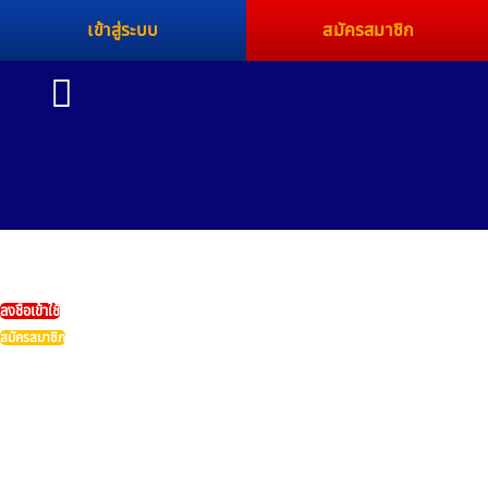
เข้าสู่ระบบ
สมัครสมาชิก
เมนู
Skip
to
content
ลงชื่อเข้าใช้
สมัครสมาชิก