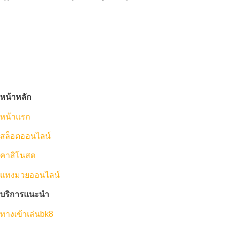
หน้าหลัก
หน้าแรก
สล็อตออนไลน์
คาสิโนสด
แทงมวยออนไลน์
บริการแนะนำ
ทางเข้าเล่นbk8