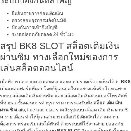
ระบบป้องกันที่สำคัญ
ยืนยันรายการก่อนเติมเงิน
ตรวจสอบธุรกรรมอัตโนมัติ
ป้องกันการเข้าถึงบัญชี
ระบบปลอดภัยตลอด 24 ชั่วโมง
สรุป BK8 SLOT สล็อตเติมเงิน
ผ่านซิม ทางเลือกใหม่ของการ
เล่นสล็อตออนไลน์
เมื่อพิจารณาจากความสะดวกและความรวดเร็ว จะเห็นได้ว่า
BK8
เป็นแพลตฟอร์มที่ตอบโจทย์ผู้เล่นยุคใหม่อย่างแท้จริง โดยเฉพาะ
ระบบ สล็อตเติมเงินผ่านซิม และ สล็อตเติมเงินผ่านเบอร์โทรศัพท์
ที่ช่วยลดขั้นตอนการทำธุรกรรม การรองรับทั้ง
สล็อต เติม เงิน
ผ่าน ซิ ม ais
, true และ dtac รวมถึงรูปแบบ สล็อต เติม เงิน ผ่าน ซิ
ม ราย เดือน ทำให้ผู้เล่นสามารถเลือกวิธีเติมเงินได้ตามความ
ต้องการ พร้อมเริ่มเล่นได้ทันที ด้วยระบบที่ใช้งานง่าย ปลอดภัย
และรองรับมือถือเต็มรูปแบบ
BK8 SLOT
จึงกลายเป็นหนึ่งในทาง