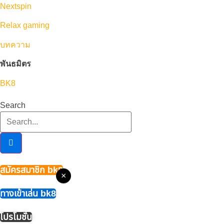
Nextspin
Relax gaming
บทความ
พันธมิตร
BK8
Search
สมัครสมาชิก bk8
×
ทางเข้าเล่น bk8
โปรโมชั่น