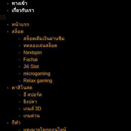
ทางเข้า
เกี่ยวกับเรา
หน้าแรก
สล็อต
สล็อตเติมเงินผ่านซิม
ทดลองเล่นสล็อต
Nextspin
Fachai
Jili Slot
microgaming
Relax gaming
คาสิโนสด
อี สปอร์ต
ยิงปลา
เกมส์ 3D
เกมด่วน
กีฬา
แทงมวยไทยออนไลน์