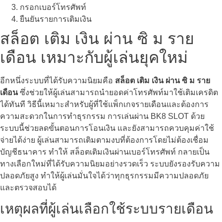
กรอกเบอร์โทรศัพท์
ยืนยันรายการเติมเงิน
สล็อต เติม เงิน ผ่าน ซิ ม ราย
เดือน เหมาะกับผู้เล่นยุคใหม่
อีกหนึ่งระบบที่ได้รับความนิยมคือ
สล็อต เติม เงิน ผ่าน ซิ ม ราย
เดือน
ซึ่งช่วยให้ผู้เล่นสามารถนำยอดค่าโทรศัพท์มาใช้เติมเครดิต
ได้ทันที วิธีนี้เหมาะสำหรับผู้ที่ใช้แพ็กเกจรายเดือนและต้องการ
ความสะดวกในการทำธุรกรรม การเล่นผ่าน BK8 SLOT ด้วย
ระบบนี้ช่วยลดขั้นตอนการโอนเงิน และยังสามารถควบคุมค่าใช้
จ่ายได้ง่าย ผู้เล่นสามารถเติมตามงบที่ต้องการโดยไม่ต้องเชื่อม
บัญชีธนาคาร ทำให้ สล็อตเติมเงินผ่านเบอร์โทรศัพท์ กลายเป็น
ทางเลือกใหม่ที่ได้รับความนิยมอย่างรวดเร็ว ระบบยังรองรับความ
ปลอดภัยสูง ทำให้ผู้เล่นมั่นใจได้ว่าทุกธุรกรรมมีความปลอดภัย
และตรวจสอบได้
เหตุผลที่ผู้เล่นเลือกใช้ระบบรายเดือน