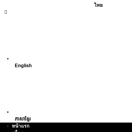
ไทย
English
ភាសាខ្មែរ
หน้าแรก