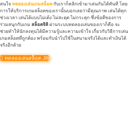
สนใจ
ทดลองเล่นเกมสล็อต
กับเราก็คลิกเข้ามาเล่นกันได้ทันที โดย
การให้บริการเกมสล็อตของเรานั้นบอกเลยว่ามีคุณภาพ เล่นได้ทุก
ช่วงเวลา เล่นได้แบบไม่เด้ง ไม่สะดุด ไม่กระตุก ซึ่งข้อดีของการ
ร่วมสนุกกับเกม
สล็อตจิลิ
ผ่านระบบทดลองเล่นของเราก็คือ จะ
ช่วยทำให้นักลงทุนได้มีความรู้และความเข้าใจ เกี่ยวกับวิธีการเล่น
เกมสล็อตที่ถูกต้อง พร้อมกับนำไปใช้ในสนามจริงได้และทำเงินได้
จริงอีกด้วย
ทดลองเล่นสล็อต Jili