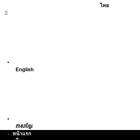
ไทย
English
ភាសាខ្មែរ
หน้าแรก