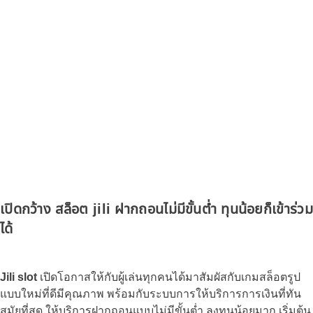
เปิดกว้าง สล็อต jili ฝากถอนไม่มีขั้นต่ำ ทุนน้อยก็เข้าร่วม
ได้
Jili slot
เปิดโอกาสให้กับผู้เล่นทุกคนได้มาสัมผัสกับเกมสล็อตรูป
แบบใหม่ที่ดีมีคุณภาพ พร้อมกับระบบการให้บริการการเงินที่ทัน
สมัยที่สุด ให้บริการฝากถอนแบบไม่มีขั้นต่ำ ลงทุนน้อยมาก เริ่มต้น