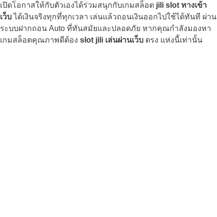
เปิดโอกาสให้กับตัวเองได้ร่วมสนุกกับเกมสล็อต
jili slot ทางเข้า
เว็บ
ได้เงินจริงทุกที่ทุกเวลา เล่นแล้วถอนเงินออกไปใช้ได้ทันที ผ่าน
ระบบฝากถอน Auto ที่ทันสมัยและปลอดภัย หากคุณกำลังมองหา
เกมสล็อตคุณภาพดีต้อง
slot jili เล่นผ่านเว็บ
ตรง แห่งนี้เท่านั้น