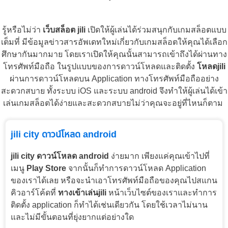
รู้หรือไม่ว่า
เว็บสล็อต
jili
เปิดให้ผู้เล่นได้ร่วมสนุกกับเกมสล็อตแบบ
เต็มที่ มีข้อมูลข่าวสารอัพเดทใหม่เกี่ยวกับเกมสล็อตให้คุณได้เลือก
ศึกษากันมากมาย โดยเราเปิดให้คุณนั้นสามารถเข้าถึงได้ผ่านทาง
โทรศัพท์มือถือ ในรูปแบบของการดาวน์โหลดและติดตั้ง
โหลด
jili
ผ่านการดาวน์โหลดบน Application ทางโทรศัพท์มือถืออย่าง
สะดวกสบาย ทั้งระบบ iOS และระบบ android จึงทำให้ผู้เล่นได้เข้า
เล่นเกมสล็อตได้ง่ายและสะดวกสบายไม่ว่าคุณจะอยู่ที่ไหนก็ตาม
jili city ดาวน์โหลด android
jili city ดาวน์โหลด android
ง่ายมาก เพียงแค่คุณเข้าไปที่
เมนู
Play Store
จากนั้นก็ทำการดาวน์โหลด Application
ของเราได้เลย หรือจะนำเอาโทรศัพท์มือถือของคุณไปสแกน
คิวอาร์โค้ดที่
ทางเข้าเล่น
jili
หน้าเว็บไซต์ของเราและทำการ
ติดตั้ง application ก็ทำได้เช่นเดียวกัน โดยใช้เวลาไม่นาน
และไม่มีขั้นตอนที่ยุ่งยากแต่อย่างใด