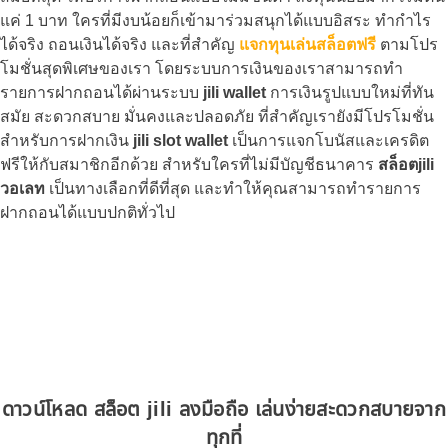
แค่ 1 บาท ใครที่มีงบน้อยก็เข้ามาร่วมสนุกได้แบบอิสระ ทำกำไร
ได้จริง ถอนเงินได้จริง และที่สำคัญ
แจกทุนเล่นสล็อตฟรี
ตามโปร
โมชั่นสุดพิเศษของเรา โดยระบบการเงินของเราสามารถทำ
รายการฝากถอนได้ผ่านระบบ
jili wallet
การเงินรูปแบบใหม่ที่ทัน
สมัย สะดวกสบาย มั่นคงและปลอดภัย ที่สำคัญเรายังมีโปรโมชั่น
สำหรับการฝากเงิน
jili slot wallet
เป็นการแจกโบนัสและเครดิต
ฟรีให้กับสมาชิกอีกด้วย สำหรับใครที่ไม่มีบัญชีธนาคาร
สล็อต
jili
วอเลท
เป็นทางเลือกที่ดีที่สุด และทำให้คุณสามารถทำรายการ
ฝากถอนได้แบบปกติทั่วไป
ดาวน์โหลด สล็อต jili ลงมือถือ เล่นง่ายสะดวกสบายจาก
ทุกที่