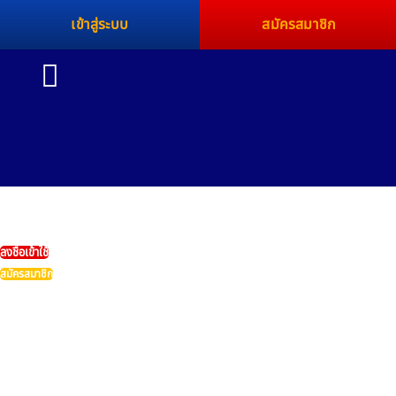
เข้าสู่ระบบ
สมัครสมาชิก
เมนู
Skip
to
content
ลงชื่อเข้าใช้
สมัครสมาชิก