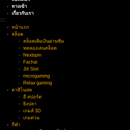
ทางเข้า
เกี่ยวกับเรา
หน้าแรก
สล็อต
สล็อตเติมเงินผ่านซิม
ทดลองเล่นสล็อต
Nextspin
Fachai
Jili Slot
microgaming
Relax gaming
คาสิโนสด
อี สปอร์ต
ยิงปลา
เกมส์ 3D
เกมด่วน
กีฬา