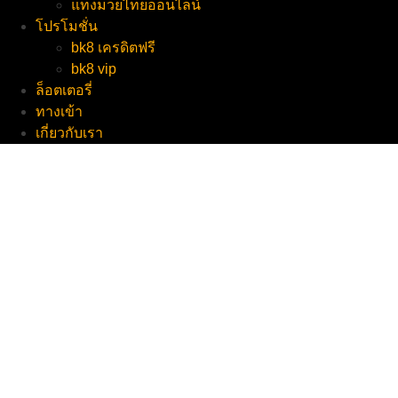
แทงมวยไทยออนไลน์
โปรโมชั่น
bk8 เครดิตฟรี
bk8 vip
ล็อตเตอรี่
ทางเข้า
เกี่ยวกับเรา