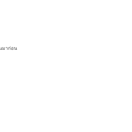
หนมาก่อน