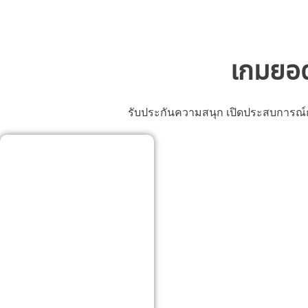
เกมยอด
รับประกันความสนุก เปิดประสบการณ์กา