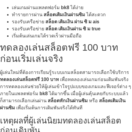
เล่นเกมผ่านแพลตฟอร์ม
bk8
ได้ง่าย
ทำรายการผ่าน
สล็อตเติมเงินผ่านซิม
ได้สะดวก
รองรับเครือข่าย
สล็อต เติมเงิน ผ่าน ซิ ม ais
รองรับเครือข่าย
สล็อต เติมเงินผ่าน ซิ ม true
เริ่มต้นเล่นเกมได้รวดเร็วผ่านมือถือ
ทดลองเล่นสล็อตฟรี 100 บาท
ก่อนเริ่มเล่นจริง
ผู้เล่นใหม่ที่ต้องการเรียนรู้ระบบเกมสล็อตสามารถเลือกใช้บริการ
ทดลองเล่นสล็อตฟรี 100 บาท
เพื่อทดลองเล่นเกมก่อนเดิมพันจริง
การทดลองเล่นช่วยให้ผู้เล่นเข้าใจรูปแบบของเกมและฟีเจอร์ต่าง ๆ
ภายในแพลตฟอร์ม
bk8
ได้มากขึ้น เมื่อผู้เล่นคุ้นเคยกับระบบแล้ว
ก็สามารถเลือกเล่นผ่าน
สล็อตหักเงินผ่านซิม
หรือ
สล็อตเติมเงิน
ผ่านซิม
เพื่อเริ่มต้นการเดิมพันจริงได้ทันที
เหตุผลที่ผู้เล่นนิยมทดลองเล่นสล็อต
ก่อนเดิมพัน