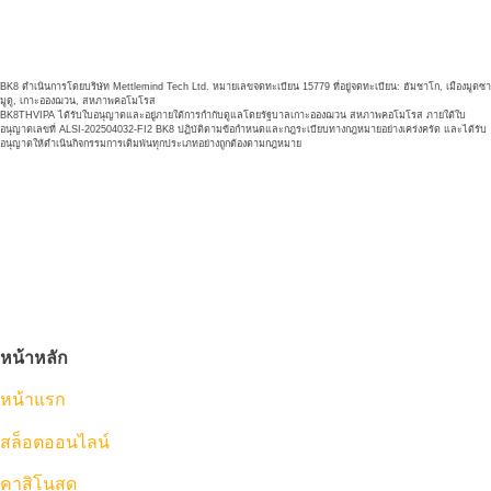
BK8 ดำเนินการโดยบริษัท Mettlemind Tech Ltd. หมายเลขจดทะเบียน 15779 ที่อยู่จดทะเบียน: ฮัมชาโก, เมืองมูตซา
มูดู, เกาะอองฌวน, สหภาพคอโมโรส
BK8THVIPA ได้รับใบอนุญาตและอยู่ภายใต้การกำกับดูแลโดยรัฐบาลเกาะอองฌวน สหภาพคอโมโรส ภายใต้ใบ
อนุญาตเลขที่ ALSI-202504032-FI2 BK8 ปฏิบัติตามข้อกำหนดและกฎระเบียบทางกฎหมายอย่างเคร่งครัด และได้รับ
อนุญาตให้ดำเนินกิจกรรมการเดิมพันทุกประเภทอย่างถูกต้องตามกฎหมาย
หน้าหลัก
หน้าแรก
สล็อตออนไลน์
คาสิโนสด