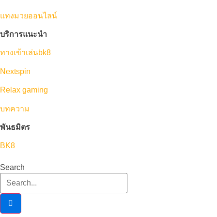
แทงมวยออนไลน์
บริการแนะนำ
ทางเข้าเล่นbk8
Nextspin
Relax gaming
บทความ
พันธมิตร
BK8
Search