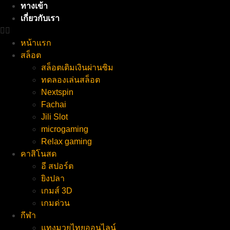
ทางเข้า
เกี่ยวกับเรา
หน้าแรก
สล็อต
สล็อตเติมเงินผ่านซิม
ทดลองเล่นสล็อต
Nextspin
Fachai
Jili Slot
microgaming
Relax gaming
คาสิโนสด
อี สปอร์ต
ยิงปลา
เกมส์ 3D
เกมด่วน
กีฬา
แทงมวยไทยออนไลน์