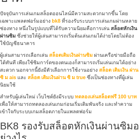
ปัจจุบันการเล่นเกมสล็อตออนไลน์มีความสะดวกมากขึ้น โดย
เฉพาะแพลตฟอร์มอย่าง
bk8
ที่รองรับระบบการเล่นเกมผ่านหลาย
ช่องทาง หนึ่งในรูปแบบที่ได้รับความนิยมคือการเล่น
สล็อตหักเงิน
ผ่านซิม
ซึ่งช่วยให้ผู้เล่นสามารถเริ่มต้นเล่นเกมได้ง่ายโดยไม่ต้อง
ใช้บัญชีธนาคาร
ผู้เล่นสามารถเลือกเล่น
สล็อตเติมเงินผ่านซิม
ผ่านเครือข่ายมือถือ
ได้ทันที เพียงใช้ซิมการ์ดของตนเองก็สามารถเริ่มเล่นเกมได้อย่าง
สะดวก นอกจากนี้ยังมีตัวเลือกการใช้งานอย่าง
สล็อต เติมเงิน ผ่าน
ซิ ม ais
และ
สล็อต เติมเงินผ่าน ซิ ม true
ซึ่งเป็นช่องทางที่ผู้เล่น
นิยมใช้
สำหรับผู้เล่นใหม่ เว็บไซต์ยังมีระบบ
ทดลองเล่นสล็อตฟรี 100 บาท
เพื่อให้สามารถทดลองเล่นเกมก่อนเริ่มเดิมพันจริง และทำความ
เข้าใจกับระบบเกมสล็อตภายในแพลตฟอร์ม
BK8 รองรับสล็อตหักเงินผ่านซิมอ
ย่างไร