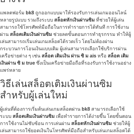
แพลตฟอร์ม
bk8
ถูกออกแบบมาให้รองรับการเล่นเกมออนไลน์
หลายรูปแบบ รวมถึงระบบ
สล็อตหักเงินผ่านซิม
ที่ช่วยให้ผู้เล่น
สามารถใช้โทรศัพท์มือถือในการทำรายการได้ทันที การใช้งาน
ผ่าน
สล็อตเติมเงินผ่านซิม
ช่วยลดขั้นตอนการทำธุรกรรม ทำให้ผู้
เล่นสามารถเริ่มเล่นเกมสล็อตได้รวดเร็ว โดยไม่ต้องผ่าน
กระบวนการโอนเงินแบบเดิม ผู้เล่นสามารถเลือกใช้บริการผ่าน
เครือข่ายต่าง ๆ เช่น
สล็อต เติมเงิน ผ่าน ซิ ม ais
หรือ
สล็อต เติม
เงินผ่าน ซิ ม true
ซึ่งเป็นเครือข่ายมือถือที่รองรับการใช้งานอย่าง
แพร่หลาย
วิธีเล่นสล็อตเติมเงินผ่านซิม
สำหรับผู้เล่นใหม่
ผู้เล่นที่ต้องการเริ่มต้นเล่นเกมสล็อตผ่าน
bk8
สามารถเลือกใช้
ระบบ
สล็อตเติมเงินผ่านซิม
เพื่อทำรายการได้ง่ายขึ้น โดยขั้นตอน
การใช้งานไม่ซับซ้อน การเล่นผ่าน
สล็อตหักเงินผ่านซิม
ช่วยให้ผู้
เล่นสามารถใช้ยอดเงินในโทรศัพท์มือถือสำหรับเล่นเกมสล็อตได้