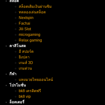
สล็อต
สล็อตเติมเงินผ่านซิม
ทดลองเล่นสล็อต
Nextspin
Fachai
Jili Slot
microgaming
Relax gaming
คาสิโนสด
อี สปอร์ต
ยิงปลา
เกมส์ 3D
เกมด่วน
กีฬา
แทงมวยไทยออนไลน์
โปรโมชั่น
bk8 เครดิตฟรี
bk8 vip
ล็อตเตอรี่