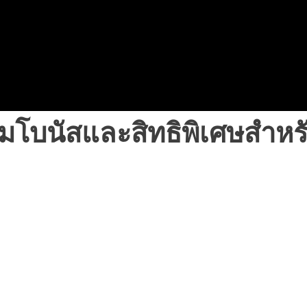
วมโบนัสและสิทธิพิเศษสำหร