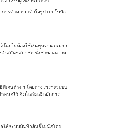
ยาวสำหรับผู้ใช้งานประจำ
่มเติม การทำความเข้าใจรูปแบบโบนัส
ได้โดยไม่ต้องใช้เงินทุนจำนวนมาก
ษหลังสมัครสมาชิก ซึ่งช่วยลดความ
ิทธิพิเศษต่าง ๆ โดยตรง เพราะระบบ
กำหนดไว้ ดังนั้นก่อนยืนยันการ
อให้ระบบบันทึกสิทธิ์โบนัสโดย