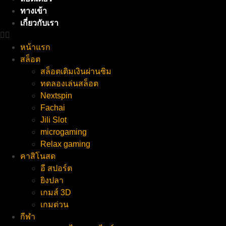
ทางเข้า
เกี่ยวกับเรา
หน้าแรก
สล็อต
สล็อตเติมเงินผ่านซิม
ทดลองเล่นสล็อต
Nextspin
Fachai
Jili Slot
microgaming
Relax gaming
คาสิโนสด
อี สปอร์ต
ยิงปลา
เกมส์ 3D
เกมด่วน
กีฬา