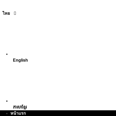
ไทย
English
ភាសាខ្មែរ
หน้าแรก