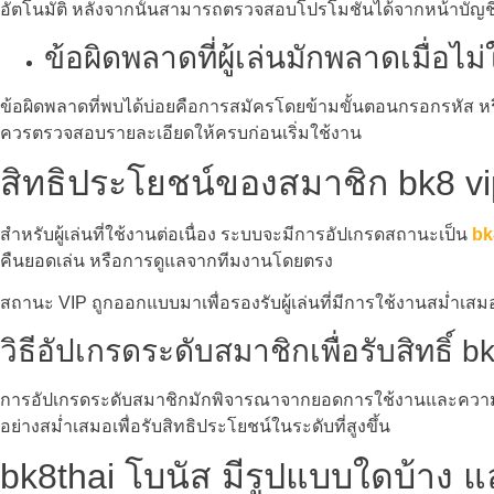
อัตโนมัติ หลังจากนั้นสามารถตรวจสอบโปรโมชั่นได้จากหน้าบัญชีผ
ข้อผิดพลาดที่ผู้เล่นมักพลาดเมื่อไม
ข้อผิดพลาดที่พบได้บ่อยคือการสมัครโดยข้ามขั้นตอนกรอกรหัส หรือ
ควรตรวจสอบรายละเอียดให้ครบก่อนเริ่มใช้งาน
สิทธิประโยชน์ของสมาชิก bk8 vip
สำหรับผู้เล่นที่ใช้งานต่อเนื่อง ระบบจะมีการอัปเกรดสถานะเป็น
bk
คืนยอดเล่น หรือการดูแลจากทีมงานโดยตรง
สถานะ VIP ถูกออกแบบมาเพื่อรองรับผู้เล่นที่มีการใช้งานสม่ำเ
วิธีอัปเกรดระดับสมาชิกเพื่อรับสิทธิ์ b
การอัปเกรดระดับสมาชิกมักพิจารณาจากยอดการใช้งานและความต่อเน
อย่างสม่ำเสมอเพื่อรับสิทธิประโยชน์ในระดับที่สูงขึ้น
bk8thai โบนัส มีรูปแบบใดบ้าง แ