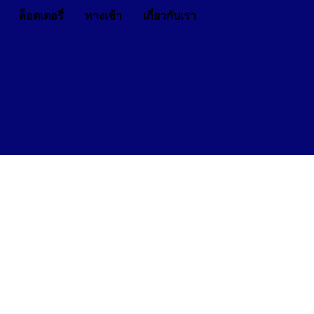
ล็อตเตอรี่
ทางเข้า
เกี่ยวกับเรา