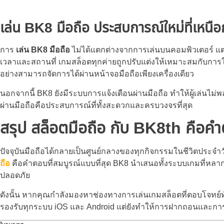
เล่น BK8 มือถือ ประสบการณ์ใหม่ที่เหนือ
การ
เล่น BK8 มือถือ
ไม่ได้แตกต่างจากการเล่นบนคอมพิวเตอร์ แต่ม
เวลาและสถานที่ เกมสล็อตทุกค่ายถูกปรับแต่งให้เหมาะสมกับการใช
อย่างสามารถจัดการได้ผ่านหน้าจอมือถือเพียงเครื่องเดียว
นอกจากนี้ BK8 ยังมีระบบการแจ้งเตือนผ่านมือถือ ทำให้ผู้เล่นไม่พ
ผ่านมือถือคือประสบการณ์ที่ทั้งสะดวกและครบวงจรที่สุด
สรุป สล็อตมือถือ กับ BK8th คือคำ
ปัจจุบันมือถือได้กลายเป็นศูนย์กลางของทุกกิจกรรมในชีวิตประจ
ถือ
คือคำตอบที่สมบูรณ์แบบที่สุด BK8 นำเสนอทั้งระบบเกมที่ห
ปลอดภัย
ดังนั้น หากคุณกำลังมองหาช่องทางการเล่นเกมสล็อตที่ตอบโจทย
รองรับทุกระบบ iOS และ Android แต่ยังทำให้การฝากถอนและการเล่น