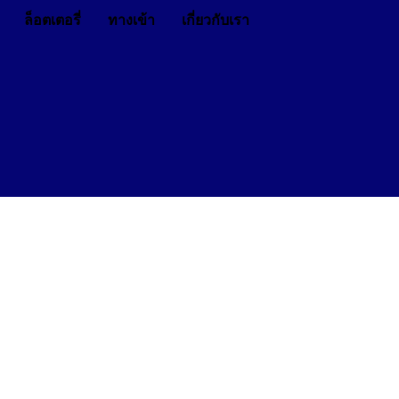
ล็อตเตอรี่
ทางเข้า
เกี่ยวกับเรา