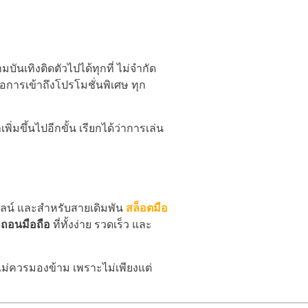
นเทิงติดตัวไปได้ทุกที่ ไม่จำกัด
การเข้าถึงโปรโมชั่นพิเศษ ทุก
่มขึ้นไปอีกขั้น เรียกได้ว่าการเล่น
นไลน์ และสำหรับสายเดิมพัน
สล็อตมือ
ถอนมือถือ
ที่ทั้งง่าย รวดเร็ว และ
ม่ควรมองข้าม เพราะไม่เพียงแต่