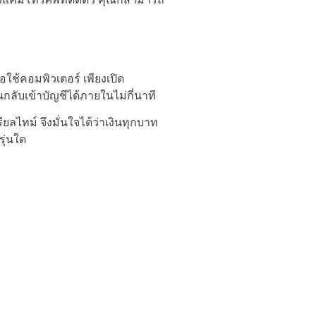
ใช้คอมพิวเตอร์ เพียงเปิด
ลับเข้าบัญชีได้ภายในไม่กี่นาที
ไทม์ จึงมั่นใจได้ว่าเงินทุกบาท
ุ่นใด