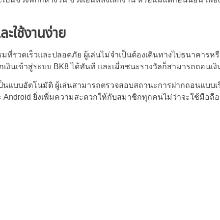
ะใช้งานง่าย
ที่รวดเร็วและปลอดภัย ผู้เล่นไม่จำเป็นต้องเดินทางไปธนาคารหรือ
งินเข้าสู่ระบบ BK8 ได้ทันที และเมื่อชนะรางวัลก็สามารถถอนเงินก
ป็นแบบอัตโนมัติ ผู้เล่นสามารถตรวจสอบสถานะการฝากถอนแบบเรียล
ndroid ยิ่งเพิ่มความสะดวกให้กับสมาชิกทุกคนไม่ว่าจะใช้มือถือร