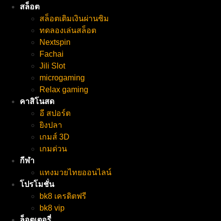
สล็อต
สล็อตเติมเงินผ่านซิม
ทดลองเล่นสล็อต
Nextspin
Fachai
Jili Slot
microgaming
Relax gaming
คาสิโนสด
อี สปอร์ต
ยิงปลา
เกมส์ 3D
เกมด่วน
กีฬา
แทงมวยไทยออนไลน์
โปรโมชั่น
bk8 เครดิตฟรี
bk8 vip
ล็อตเตอรี่