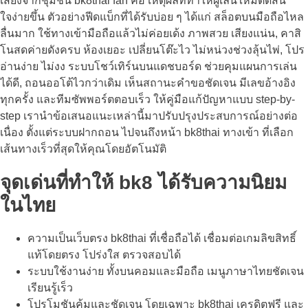
เสียงจากชุมชน bk8thai fan คือ เหตุผลที่ทำให้ผู้เล่นใหม่ตัดสิน
ใจง่ายขึ้น ตัวอย่างฟีดแบ็กที่ได้รับบ่อย ๆ ได้แก่ สล็อตบนมือถือไหล
ลื่นมาก ใช้ทางเข้ามือถือแล้วไม่ค่อยเด้ง ภาพสวย เสียงแน่น, คาสิ
โนสดค่ายดังครบ ห้องเยอะ เปลี่ยนโต๊ะไว ไม่หน่วงช่วงลุ้นไพ่, โปร
อ่านง่าย ไม่งง ระบบโชว์เทิร์นบนแดชบอร์ด ช่วยคุมแผนการเล่น
ได้ดี, ถอนออโต้ไวกว่าเดิม เห็นสถานะคำขอชัดเจน มีเลขอ้างอิง
ทุกครั้ง และทีมซัพพอร์ตตอบเร็ว ให้คู่มือแก้ปัญหาแบบ step-by-
step เรานำข้อเสนอแนะเหล่านี้มาปรับปรุงประสบการณ์อย่างต่อ
เนื่อง ตั้งแต่ระบบฝากถอน ไปจนถึงหน้า bk8thai ทางเข้า ที่เลือก
เส้นทางเร็วที่สุดให้คุณโดยอัตโนมัติ
จุดเด่นที่ทำให้ bk8 ได้รับความนิยม
ในไทย
ความเป็นเว็บตรง bk8thai ที่เชื่อถือได้ เชื่อมต่อเกมลิขสิทธิ์
แท้โดยตรง โปร่งใส ตรวจสอบได้
ระบบใช้งานง่าย ทั้งบนคอมและมือถือ เมนูภาษาไทยชัดเจน
เรียนรู้เร็ว
โปรโมชันคุ้มและชัดเจน โดยเฉพาะ bk8thai เครดิตฟรี และ