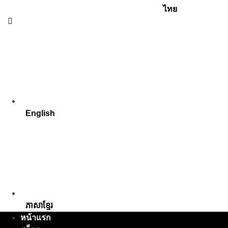
ไทย
English
ភាសាខ្មែរ
หน้าแรก