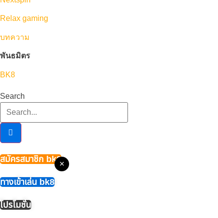
Relax gaming
บทความ
พันธมิตร
BK8
Search
สมัครสมาชิก bk8
×
ทางเข้าเล่น bk8
โปรโมชั่น