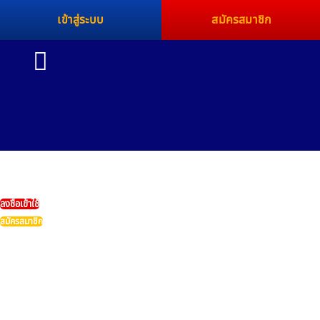
เข้าสู่ระบบ
สมัครสมาชิก
เมนู
Skip
to
content
ลงชื่อเข้าใช้
สมัครสมาชิก