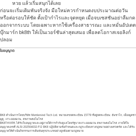
หวย แล้วเริ่มสนุกได้เลย
ก่อนจะเริ่มเดิมพันจริงจัง มือใหม่ควรกำหนดงบประมาณต่อวัน
หรือต่อรอบให้ชัด ตั้งเป้ากำไรและจุดหยุด เมื่อจบเซสชันอย่าลืมกด
ออกจากระบบ โดยเฉพาะหากใช้เครื่องสาธารณะ และหมั่นอัปเดต
บุ๊กมาร์ก bk8th ให้เป็นเวอร์ชันล่าสุดเสมอ เพื่อลดโอกาสเจอลิงก์
ปลอม
ใบอนุญาต
BK8 ดำเนินการโดยบริษัท Mettlemind Tech Ltd. หมายเลขจดทะเบียน 15779 ที่อยู่จดทะเบียน: ฮัมชาโก, เมืองมูตซา
มูดู, เกาะอองฌวน, สหภาพคอโมโรส
BK8THVIPA ได้รับใบอนุญาตและอยู่ภายใต้การกำกับดูแลโดยรัฐบาลเกาะอองฌวน สหภาพคอโมโรส ภายใต้ใบ
อนุญาตเลขที่ ALSI-202504032-FI2 BK8 ปฏิบัติตามข้อกำหนดและกฎระเบียบทางกฎหมายอย่างเคร่งครัด และได้รับ
อนุญาตให้ดำเนินกิจกรรมการเดิมพันทุกประเภทอย่างถูกต้องตามกฎหมาย