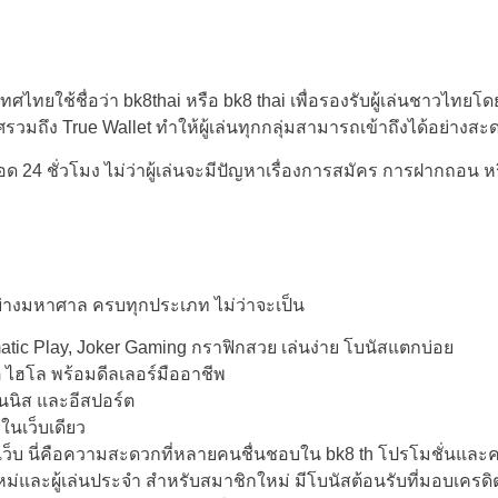
ทศไทยใช้ชื่อว่า bk8thai หรือ bk8 thai เพื่อรองรับผู้เล่นชาวไทย
ง True Wallet ทำให้ผู้เล่นทุกกลุ่มสามารถเข้าถึงได้อย่างสะ
ด 24 ชั่วโมง ไม่ว่าผู้เล่นจะมีปัญหาเรื่องการสมัคร การฝากถอน 
นอย่างมหาศาล ครบทุกประเภท ไม่ว่าจะเป็น
matic Play, Joker Gaming กราฟิกสวย เล่นง่าย โบนัสแตกบ่อย
ต ไฮโล พร้อมดีลเลอร์มืออาชีพ
นนิส และอีสปอร์ต
นเว็บเดียว
ยนเว็บ นี่คือความสะดวกที่หลายคนชื่นชอบใน bk8 th โปรโมชั่นและควา
นใหม่และผู้เล่นประจำ สำหรับสมาชิกใหม่ มีโบนัสต้อนรับที่มอบเคร