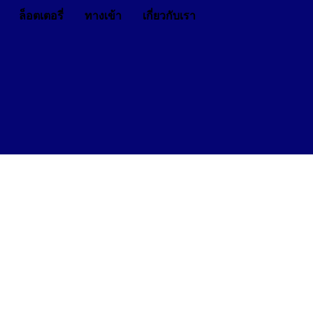
ล็อตเตอรี่
ทางเข้า
เกี่ยวกับเรา