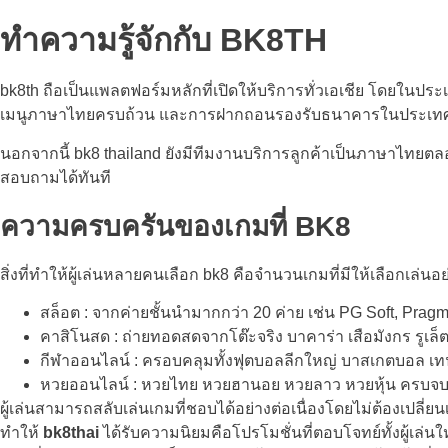
ทำความรู้จักกับ BK8TH
bk8th ถือเป็นแพลตฟอร์มหลักที่เปิดให้บริการทั่วเอเชีย โดยในประเ
เมนูภาษาไทยครบถ้วน และการฝากถอนรองรับธนาคารในประเทศรวมถึ
นอกจากนี้ bk8 thailand ยังมีทีมงานบริการลูกค้าเป็นภาษาไทยตลอ
สอบถามได้ทันที
ความครบครันของเกมที่ BK8
สิ่งที่ทำให้ผู้เล่นหลายคนเลือก bk8 คือจำนวนเกมที่มีให้เลือกเล่
สล็อต : จากค่ายชั้นนำมากกว่า 20 ค่าย เช่น PG Soft, Prag
คาสิโนสด : ถ่ายทอดสดจากโต๊ะจริง บาคาร่า เสือมังกร รูเล็
กีฬาออนไลน์ : ครอบคลุมทั้งฟุตบอลลีกใหญ่ บาสเกตบอล เท
หวยออนไลน์ : หวยไทย หวยฮานอย หวยลาว หวยหุ้น ครบจบใ
ผู้เล่นสามารถสลับเล่นเกมที่ชอบได้อย่างต่อเนื่องโดยไม่ต้องเปลี่
ทำให้
bk8thai
ได้รับความนิยมคือโปรโมชั่นที่ตอบโจทย์ทั้งผู้เล่