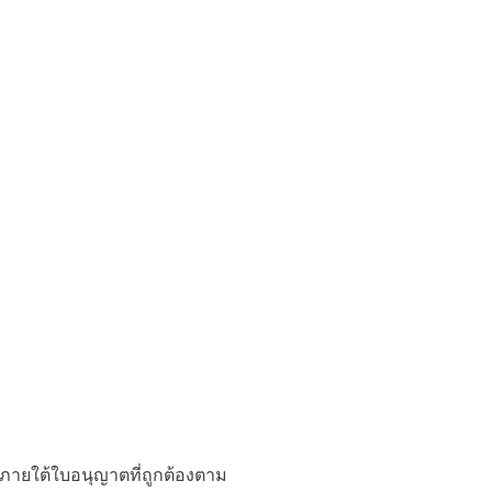
นภายใต้ใบอนุญาตที่ถูกต้องตาม