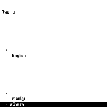
ไทย
English
ភាសាខ្មែរ
หน้าแรก