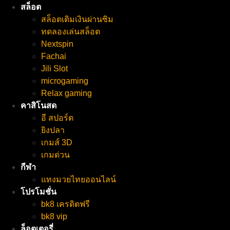
สล็อต
สล็อตเติมเงินผ่านซิม
ทดลองเล่นสล็อต
Nextspin
Fachai
Jili Slot
microgaming
Relax gaming
คาสิโนสด
อี สปอร์ต
ยิงปลา
เกมส์ 3D
เกมด่วน
กีฬา
แทงมวยไทยออนไลน์
โปรโมชั่น
bk8 เครดิตฟรี
bk8 vip
ล็อตเตอรี่