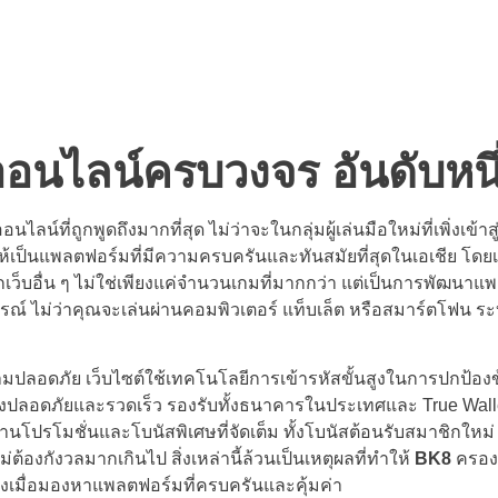
อนไลน์ครบวงจร อันดับหน
ไลน์ที่ถูกพูดถึงมากที่สุด ไม่ว่าจะในกลุ่มผู้เล่นมือใหม่ที่เพิ่งเข้
ให้เป็นแพลตฟอร์มที่มีความครบครันและทันสมัยที่สุดในเอเชีย โดยเฉ
ว็บอื่น ๆ ไม่ใช่เพียงแค่จำนวนเกมที่มากกว่า แต่เป็นการพัฒนาแพล
กรณ์ ไม่ว่าคุณจะเล่นผ่านคอมพิวเตอร์ แท็บเล็ต หรือสมาร์ตโฟน 
ปลอดภัย เว็บไซต์ใช้เทคโนโลยีการเข้ารหัสขั้นสูงในการปกป้องข
ย่างปลอดภัยและรวดเร็ว รองรับทั้งธนาคารในประเทศและ True Wall
อในด้านโปรโมชั่นและโบนัสพิเศษที่จัดเต็ม ทั้งโบนัสต้อนรับสมาชิกใ
ต้องกังวลมากเกินไป สิ่งเหล่านี้ล้วนเป็นเหตุผลที่ทำให้
BK8
ครองต
นึกถึงเมื่อมองหาแพลตฟอร์มที่ครบครันและคุ้มค่า