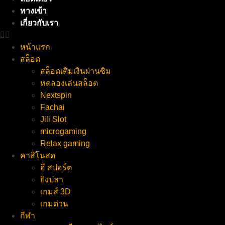
ทางเข้า
เกี่ยวกับเรา
หน้าแรก
สล็อต
สล็อตเติมเงินผ่านซิม
ทดลองเล่นสล็อต
Nextspin
Fachai
Jili Slot
microgaming
Relax gaming
คาสิโนสด
อี สปอร์ต
ยิงปลา
เกมส์ 3D
เกมด่วน
กีฬา