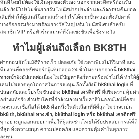
ทันทีโดยไม่ต้องใช้เงินทุนของตัวเอง นอกจากเครดิตฟรีต้อนรับ
แล้ว ยังมีโปรโมชั่นรายวัน โบนัสฝากประจำ และกิจกรรมคืนยอด
เสียที่ทำให้ผู้เล่นมีโอกาสสร้างกำไรได้มากขึ้นตลอดทั้งสัปดาห์
บางกิจกรรมยังมาพร้อมรางวัลใหญ่ เช่น โบนัสพิเศษสำหรับ
สมาชิก VIP หรือทัวร์นาเมนต์ที่จัดแข่งขันเพื่อชิงรางวัล
ทำไมผู้เล่นถึงเลือก BK8TH
ฝากถอนอัตโนมัติที่รวดเร็ว ปลอดภัย ใช้เวลาเพียงไม่กี่วินาที และ
ทีมงานที่คอยซัพพอร์ตผู้เล่นตลอด 24 ชั่วโมง นอกจากนี้
bk8thai
ทางเข้า
ยังอัปเดตต่อเนื่อง ไม่มีปัญหาลิงก์หายหรือเข้าไม่ได้ ทำให้ผู้
เล่นไม่พลาดทุกโอกาสในการลงทุน อีกทั้งยังมี
bk8thai login
ที่
ปลอดภัยและโปรโมชั่นอย่าง
bk8thai เครดิตฟรี
ที่เพิ่มความคุ้มค่า
อย่างแท้จริง
สำหรับใครที่กำลังมองหาเว็บคาสิโนออนไลน์ที่ครบ
วงจรและเชื่อถือได้
bk8
คือหนึ่งในตัวเลือกที่ดีที่สุด ไม่ว่าจะเป็น
bk8 th, bk8thai ทางเข้า, bk8thai login หรือ bk8thai เครดิตฟรี
ทุกอย่างถูกออกแบบมาเพื่อให้ผู้เล่นชาวไทยได้รับประสบการณ์ที่ดี
ที่สุด ทั้งความสนุก ความปลอดภัย และความคุ้มค่าในทุกการ
ลงทุน