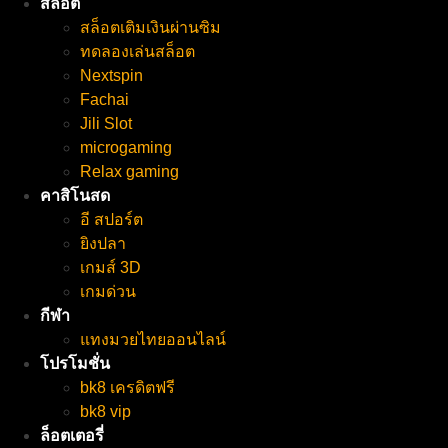
สล็อต
สล็อตเติมเงินผ่านซิม
ทดลองเล่นสล็อต
Nextspin
Fachai
Jili Slot
microgaming
Relax gaming
คาสิโนสด
อี สปอร์ต
ยิงปลา
เกมส์ 3D
เกมด่วน
กีฬา
แทงมวยไทยออนไลน์
โปรโมชั่น
bk8 เครดิตฟรี
bk8 vip
ล็อตเตอรี่