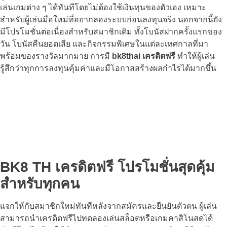
เล่นเกมต่าง ๆ ได้ทันทีโดยไม่ต้องใช้เงินทุนของตัวเอง เหมาะ
สำหรับผู้เล่นมือใหม่ที่อยากลองระบบก่อนลงทุนจริง
นอกจากนี้ยัง
มีโปรโมชั่นต่อเนื่องสำหรับสมาชิกเดิม ทั้งโบนัสฝากครั้งแรกของ
วัน โบนัสคืนยอดเสีย และกิจกรรมพิเศษในแต่ละเทศกาลที่มา
พร้อมของรางวัลมากมาย การมี
bk8thai เครดิตฟรี
ทำให้ผู้เล่น
รู้สึกว่าทุกการลงทุนคุ้มค่าและมีโอกาสสร้างผลกำไรได้มากขึ้น
BK8 TH เครดิตฟรี โปรโมชั่นสุดคุ้ม
สำหรับทุกคน
แจกให้กับสมาชิกใหม่ทันทีหลังจากสมัครและยืนยันตัวตน ผู้เล่น
สามารถนำเครดิตฟรีไปทดลองเล่นสล็อตหรือเกมคาสิโนสดได้