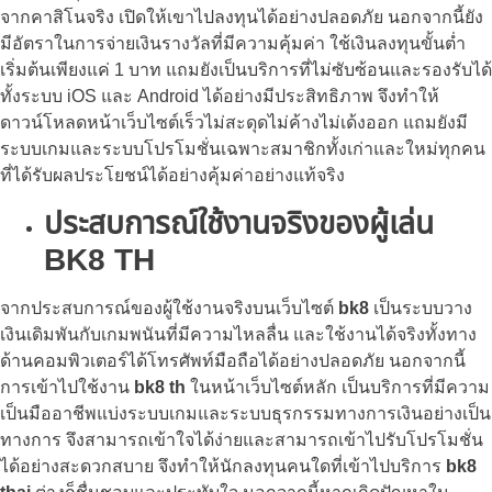
จากคาสิโนจริง เปิดให้เขาไปลงทุนได้อย่างปลอดภัย นอกจากนี้ยัง
มีอัตราในการจ่ายเงินรางวัลที่มีความคุ้มค่า ใช้เงินลงทุนขั้นต่ำ
เริ่มต้นเพียงแค่ 1 บาท แถมยังเป็นบริการที่ไม่ซับซ้อนและรองรับได้
ทั้งระบบ iOS และ Android ได้อย่างมีประสิทธิภาพ จึงทำให้
ดาวน์โหลดหน้าเว็บไซต์เร็วไม่สะดุดไม่ค้างไม่เด้งออก แถมยังมี
ระบบเกมและระบบโปรโมชั่นเฉพาะสมาชิกทั้งเก่าและใหม่ทุกคน
ที่ได้รับผลประโยชน์ได้อย่างคุ้มค่าอย่างแท้จริง
ประสบการณ์ใช้งานจริงของผู้เล่น
BK8 TH
จากประสบการณ์ของผู้ใช้งานจริงบนเว็บไซต์
bk8
เป็นระบบวาง
เงินเดิมพันกับเกมพนันที่มีความไหลลื่น และใช้งานได้จริงทั้งทาง
ด้านคอมพิวเตอร์ได้โทรศัพท์มือถือได้อย่างปลอดภัย นอกจากนี้
การเข้าไปใช้งาน
bk8 th
ในหน้าเว็บไซต์หลัก เป็นบริการที่มีความ
เป็นมืออาชีพแบ่งระบบเกมและระบบธุรกรรมทางการเงินอย่างเป็น
ทางการ จึงสามารถเข้าใจได้ง่ายและสามารถเข้าไปรับโปรโมชั่น
ได้อย่างสะดวกสบาย จึงทำให้นักลงทุนคนใดที่เข้าไปบริการ
bk8