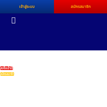
เข้าสู่ระบบ
สมัครสมาชิก
เมนู
Skip
to
content
ลงชื่อเข้าใช้
สมัครสมาชิก