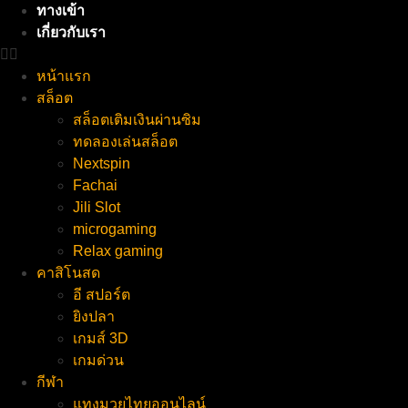
ทางเข้า
เกี่ยวกับเรา
หน้าแรก
สล็อต
สล็อตเติมเงินผ่านซิม
ทดลองเล่นสล็อต
Nextspin
Fachai
Jili Slot
microgaming
Relax gaming
คาสิโนสด
อี สปอร์ต
ยิงปลา
เกมส์ 3D
เกมด่วน
กีฬา
แทงมวยไทยออนไลน์