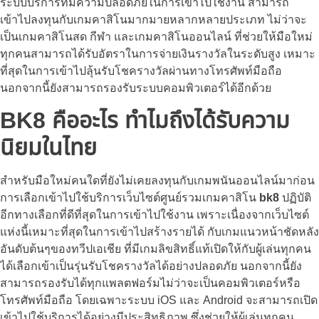
ระบบบริการที่มีความปลอดภัยในการเข้าไปใช้งาน สามารถ
เข้าไปลงทุนกับเกมคาสิโนมากมายหลากหลายประเภท ไม่ว่าจะ
เป็นเกมคาสิโนสด กีฬา และเกมคาสิโนออนไลน์ ที่ช่วยให้มือใหม่
ทุกคนสามารถได้รับอัตราในการจ่ายเงินรางวัลในระดับสูง เหมาะ
ที่สุดในการเข้าไปลุ้นรับโชครางวัลผ่านทางโทรศัพท์มือถือ
นอกจากนี้ยังสามารถรองรับระบบคอมพิวเตอร์ได้อีกด้วย
BK8 คืออะไร ทำไมถึงได้รับความ
นิยมในไทย
สำหรับมือใหม่คนใดที่ยังไม่เคยลงทุนกับเกมพนันออนไลน์มาก่อน
การเลือกเข้าไปใช้บริการเว็บไซต์ศูนย์รวมเกมคาสิโน
bk8
ปฏิบัติ
อีกทางเลือกที่ดีที่สุดในการเข้าไปใช้งาน เพราะเนื่องจากเว็บไซต์
แห่งนี้เหมาะที่สุดในการเข้าไปสร้างรายได้ กับเกมแนวหน้าชัดหลัง
อันดับต้นๆของทวีปเอเชีย ที่มีเกมลิขสิทธิ์แท้เปิดให้กับผู้เล่นทุกคน
ได้เลือกเข้าเป็นรุ่นรับโชครางวัลได้อย่างปลอดภัย นอกจากนี้ยัง
สามารถรองรับได้ทุกแพลตฟอร์มไม่ว่าจะเป็นคอมพิวเตอร์หรือ
โทรศัพท์มือถือ โดยเฉพาะระบบ iOS และ Android จะสามารถเปิด
เข้าไปใช้บริการได้อย่างมีประสิทธิภาพ ซึ่งช่วยให้ผู้เล่นทุกคน