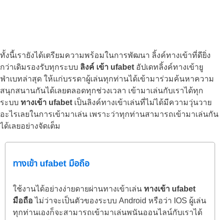
ทั้งนี้เรายังได้เตรียมความพร้อมในการพัฒนา ลิ้งค์ทางเข้าที่ดียิ่ง
กว่าเดิมรองรับทุกระบบ
ลิงค์ เข้า
ufabet
อัปเดทลิ้งค์ทางเข้ายู
ฟ่าเบทล่าสุด ให้แก่บรรดาผู้เล่นทุกท่านได้เข้ามาร่วมค้นหาความ
สนุกสนานกันได้เลยตลอดทุกช่วงเวลา เข้ามาเล่นกับเราได้ทุก
ระบบ
ทางเข้า
ufabet
เป็นลิงค์ทางเข้าเล่นที่ไม่ได้มีความวุ่นวาย
อะไรเลยในการเข้ามาเล่น เพราะว่าทุกท่านสามารถเข้ามาเล่นกัน
ได้เลยอย่างจัดเต็ม
ทางเข้า ufabet มือถือ
ใช้งานได้อย่างง่ายดายผ่านทางเข้าเล่น
ทางเข้า
ufabet
มือถือ
ไม่ว่าจะเป็นตัวของระบบ Android หรือว่า IOS ผู้เล่น
ทุกท่านเองก็จะสามารถเข้ามาเล่นพนันออนไลน์กับเราได้