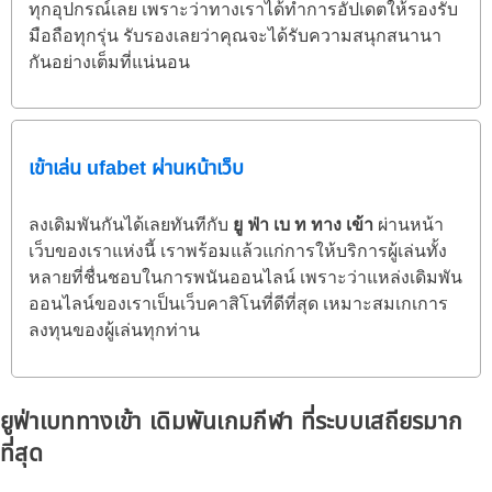
ทุกอุปกรณ์เลย เพราะว่าทางเราได้ทำการอัปเดตให้รองรับ
มือถือทุกรุ่น รับรองเลยว่าคุณจะได้รับความสนุกสนานา
กันอย่างเต็มที่แน่นอน
เข้าเล่น ufabet ผ่านหน้าเว็บ
ลงเดิมพันกันได้เลยทันทีกับ
ยู ฟ่า เบ ท ทาง เข้า
ผ่านหน้า
เว็บของเราแห่งนี้ เราพร้อมแล้วแก่การให้บริการผู้เล่นทั้ง
หลายที่ชื่นชอบในการพนันออนไลน์ เพราะว่าแหล่งเดิมพัน
ออนไลน์ของเราเป็นเว็บคาสิโนที่ดีที่สุด เหมาะสมเกเการ
ลงทุนของผู้เล่นทุกท่าน
ยูฟ่าเบททางเข้า เดิมพันเกมกีฬา ที่ระบบเสถียรมาก
ที่สุด