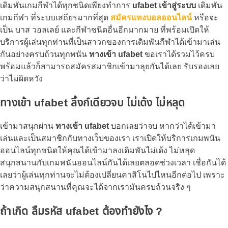
เดิมพันเกมกีฬาได้ทุกชนิดเพียงทำการ
ufabet เข้าสู่ระบบ
เดิมพัน
เกมกีฬา ที่ระบบเสถียรมากที่สุด
สมัครแทงบอลออนไลน์
หรือจะ
เป็น บาส วอลเลย์ และกีฬาชนิดอื่นอีกมากมาย ที่พร้อมเปิดให้
บริการผู้เล่นทุกท่านที่เป็นสาวกของการเดิมพันกีฬาได้เข้ามาเล่น
กันอย่างครบถ้วนทุกพนัน
ทางเข้า
ufabet
ขอเราได้รวมไว้ครบ
พร้อมแล้วก็สามารถสมัครสมาชิกเข้ามาลุยกันได้เลย รับรองเลย
ว่าไม่ผิดหวัง
ทางเข้า ufabet ลิ้งก์เดียวจบ ไม่เด้ง ไม่หลุด
เข้ามาสนุกผ่าน
ทางเข้า
ufabet
บอกเลยว่าจบ หากว่าได้เข้ามา
เล่นและเป็นสมาชิกกับทางเว็บของเรา เราเปิดให้บริการเกมพนัน
ออนไลน์ทุกชนิดให้คุณได้เข้ามาลงเดิมพันไม่เด้ง ไม่หลุด
สนุกสนานกับเกมพนันออนไลน์กันได้เลยตลอดช่วงเวลา เชื่อกันได้
เลยว่าผู้เล่นทุกท่านจะไม่ต้องเปลี่ยนคาสิโนไปไหนอีกต่อไป เพราะ
ว่าความสนุกสนานที่คุณจะได้จากเรามันครบถ้วนจริง ๆ
ถ้าเกิด ลืมรหัส ufabet ต้องทำยังไง ?