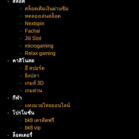
สล็อต
สล็อตเติมเงินผ่านซิม
ทดลองเล่นสล็อต
Nextspin
Fachai
Jili Slot
microgaming
Relax gaming
คาสิโนสด
อี สปอร์ต
ยิงปลา
เกมส์ 3D
เกมด่วน
กีฬา
แทงมวยไทยออนไลน์
โปรโมชั่น
bk8 เครดิตฟรี
bk8 vip
ล็อตเตอรี่