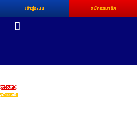
เข้าสู่ระบบ
สมัครสมาชิก
เมนู
Skip
to
content
ลงชื่อเข้าใช้
สมัครสมาชิก