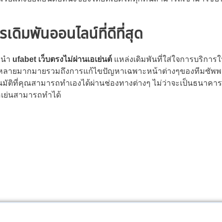
เดิมพันออนไลน์ที่ดีที่สุด
นะนำ
ufabet เว็บตรงไม่ผ่านเอเย่นต์
แหล่งเดิมพันที่ใส่ใจการบริกา
อกหลากหลายมากมายรวมถึงการแก้ไขปัญหาเฉพาะหน้าต่างๆของทีมซัพ
มัติที่คุณสามารถทำเองได้ผ่านช่องทางต่างๆ ไม่ว่าจะเป็นธนาคา
นเอเย่นสามารถทำได้