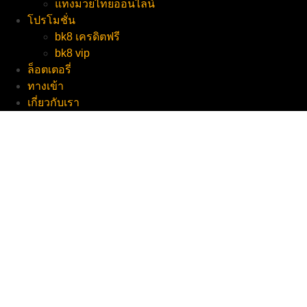
แทงมวยไทยออนไลน์
โปรโมชั่น
bk8 เครดิตฟรี
bk8 vip
ล็อตเตอรี่
ทางเข้า
เกี่ยวกับเรา