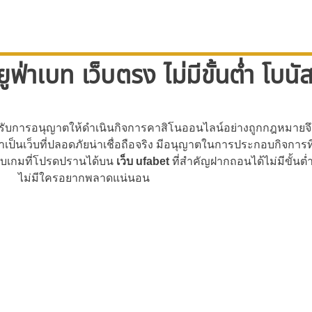
ูฟ่าเบท เว็บตรง ไม่มีขั้นต่ำ โบนั
ที่ได้รับการอนุญาตให้ดำเนินกิจการคาสิโนออนไลน์อย่างถูกกฎหมายจึงข
่าเป็นเว็บที่ปลอดภัยน่าเชื่อถือจริง มีอนุญาตในการประกอบกิจการที่
กับเกมที่โปรดปรานได้บน
เว็บ
ufabet
ที่สำคัญฝากถอนได้ไม่มีขั้นต่
ไม่มีใครอยากพลาดแน่นอน