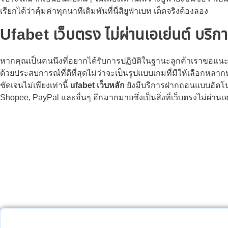
เรียกได้ว่าคุ้มค่าทุกนาทีเดิมพันที่นี่สิยูฟ่าเบท เด็ดจริงต้องลอง
Ufabet เว็บตรง ไม่ผ่านเอเย่นต์ บริการ
หากคุณเป็นคนนึงที่อยากได้รับการปฏิบัติในฐานะลูกค้าเราขอแ
ด้วยประสบการณ์ที่ดีที่สุดไม่ว่าจะเป็นรูปแบบเกมที่มีให้เลื
ชัดเจนไม่เพียงเท่านี้
ufabet เว็บหลัก
ยังมีบริการฝากถอนแบบอัตโน
Shopee, PayPal และอื่นๆ อีกมากมายซึ่งเป็นสิ่งที่เว็บตรงไม่ผ่า