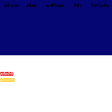
Skip
หน้าแรก
สล็อต
คาสิโนสด
กีฬา
โปรโมชั่น
to
content
ลงชื่อเข้าใช้
สมัครสมาชิก