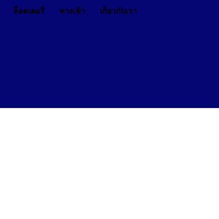
ล็อตเตอรี่
ทางเข้า
เกี่ยวกับเรา