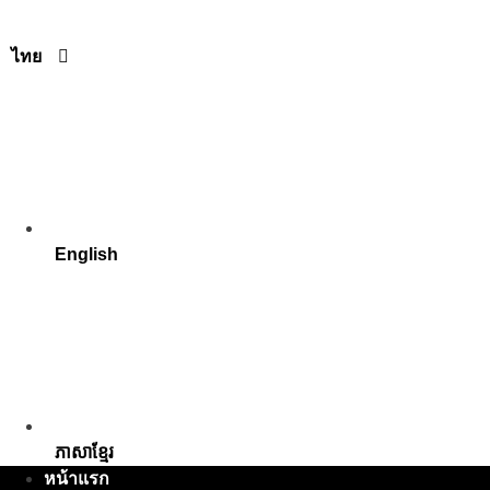
ไทย
English
ភាសាខ្មែរ
หน้าแรก