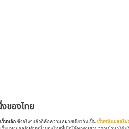
นึ่งของไทย
เว็บหลัก
ซึ่งจริงๆแล้วก็คือความหมายเดียวกันเป็น
เว็บพนันบอลไม่
าเป็นเว็บแทงบอลอันดับหนึ่งของไทยที่เปิดให้ทุกคนสามารถเข้ามาใช้บ