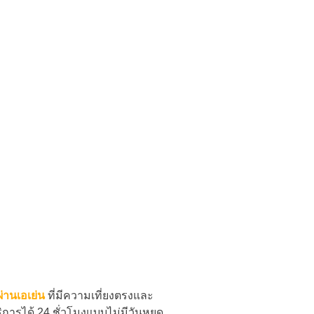
ผ่านเอเย่น
ที่มีความเที่ยงตรงและ
ริการได้ 24 ชั่วโมงแบบไม่มีวันหยุด