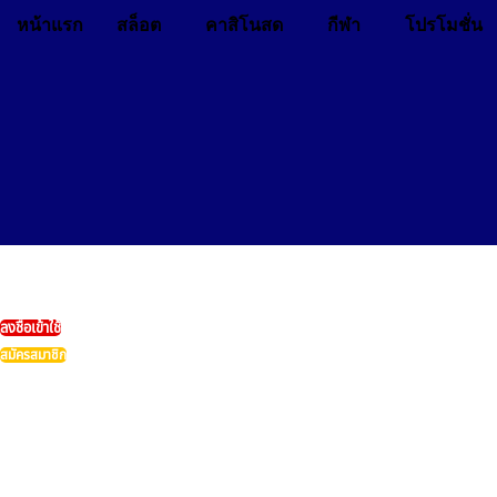
Skip
หน้าแรก
สล็อต
คาสิโนสด
กีฬา
โปรโมชั่น
to
content
ลงชื่อเข้าใช้
สมัครสมาชิก