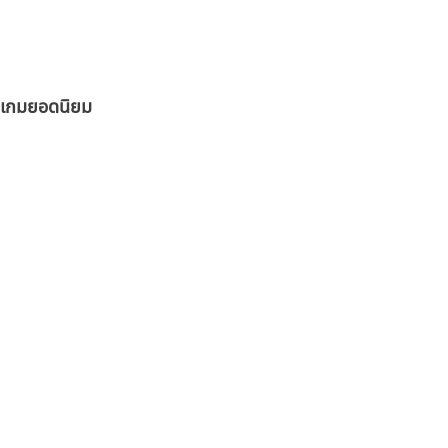
เกมยอดนิยม