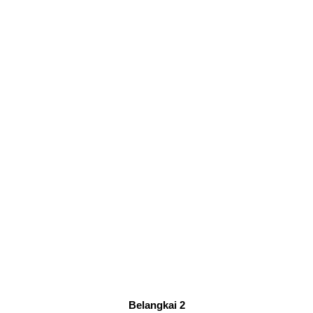
Belangkai 2