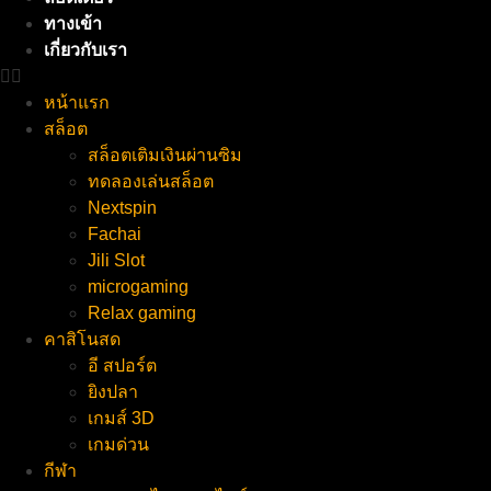
ทางเข้า
เกี่ยวกับเรา
หน้าแรก
สล็อต
สล็อตเติมเงินผ่านซิม
ทดลองเล่นสล็อต
Nextspin
Fachai
Jili Slot
microgaming
Relax gaming
คาสิโนสด
อี สปอร์ต
ยิงปลา
เกมส์ 3D
เกมด่วน
กีฬา