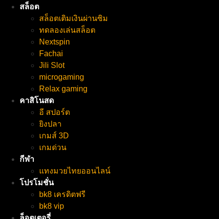
สล็อต
สล็อตเติมเงินผ่านซิม
ทดลองเล่นสล็อต
Nextspin
Fachai
Jili Slot
microgaming
Relax gaming
คาสิโนสด
อี สปอร์ต
ยิงปลา
เกมส์ 3D
เกมด่วน
กีฬา
แทงมวยไทยออนไลน์
โปรโมชั่น
bk8 เครดิตฟรี
bk8 vip
ล็อตเตอรี่